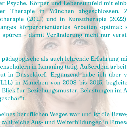
her Psyche, Körper und Lebensumfeld mit einb
her Therapie in München abgeschlossen.
therapie (2023) und in Kunsttherapie (2022) 
anges körperorientiertes Arbeiten optimal: 
 spüren – damit Veränderung nicht nur verst
l pädagogische als auch lehrende Erfahrung mit
enschülern in Ismaning tätig. Außerdem arbeite
tut in Düsseldorf. Ergänzend habe ich über 
n (LLL) in München von 2008 bis 2015, begleite
 Blick für Beziehungsmuster, Belastungen im A
geschärft.
eines beruflichen Weges war und ist die Bewe
zahlreiche Aus- und Weiterbildungen in Fitness,