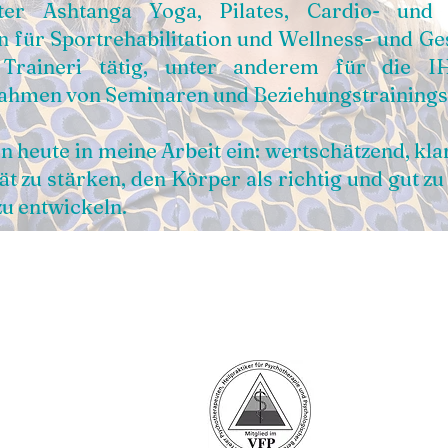
ter Ashtanga Yoga, Pilates, Cardio- und 
in für Sportrehabilitation und Wellness- und G
 Traineri tätig, unter anderem für die I
Rahmen von Seminaren und Beziehungstrainings
en heute in meine Arbeit ein: wertschätzend, kla
tät zu stärken, den Körper als richtig und gut 
u entwickeln.
eelen
momente