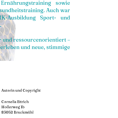
Ernährungstraining sowie
esundheitstraining. Auch war
HK-Ausbildung Sport- und
.
r und ressourcenorientiert –
zu erleben und neue, stimmige
Autorin und Copyright
Cornelia Ettrich
Hollerweg 1b
83052 Bruckmühl