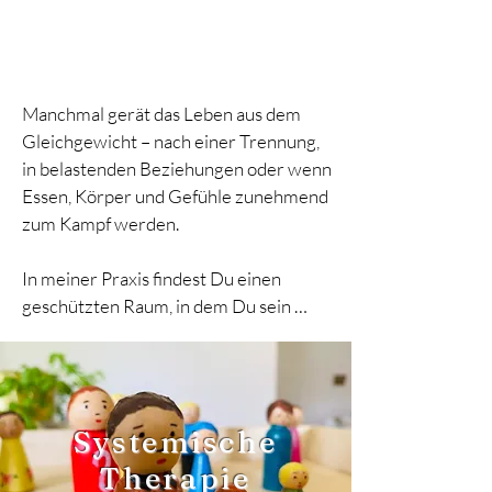
Manchmal gerät das Leben aus dem 
Gleichgewicht – nach einer Trennung, 
in belastenden Beziehungen oder wenn 
Essen, Körper und Gefühle zunehmend 
zum Kampf werden.

In meiner Praxis findest Du einen 
geschützten Raum, in dem Du sein 
darfst wie Du eben gerade bist. Impulse 
erhälst wie Du zur Ruhe kommst, Dich 
sortieren kannst und neue Schritte für 
Deinen ganz individuellen Weg 
Systemische
entwickeln kannst.

Therapie